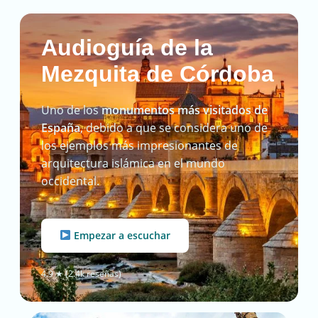
Audioguía de la
Mezquita de Córdoba
Uno de los
monumentos más visitados de
España
, debido a que se considera uno de
los ejemplos más impresionantes de
arquitectura islámica en el mundo
occidental.
Empezar a escuchar
4.9 ★ (2.4k reseñas)