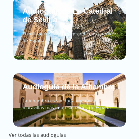
Audioguía de La Catedral
de Sevilla
El edificio cristiano más grande en superficie
de España
Audioguía de la Alhambra
La Alhambra es sin duda una de las
maravillas más impresionantes de España
Ver todas las audioguías