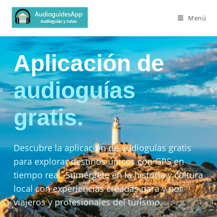
Menú
Aplicación de
audioguías
gratis.
Descubre la aplicación de audioguías gratis
para explorar destinos únicos con GPS en
tiempo real. Sumérgete en la historia y cultura
local con experiencias creadas para y por
viajeros y profesionales del turismo.