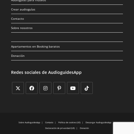
Crear audioguías
Contacto
Sobre nosotros
Apartamentos en Booking baratos
Donación
Redes sociales de AudioguidesApp
Sobre AudioguidesApp
Contacto
Política de cookies (UE)
Descargar AudioguidesApp
Declaración de privacidad (UE)
Donación