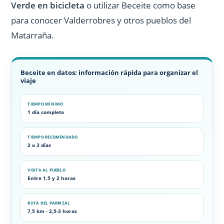
Verde en bicicleta
o utilizar Beceite como base
para conocer Valderrobres y otros pueblos del
Matarraña.
Beceite en datos: información rápida para organizar el
viaje
TIEMPO MÍNIMO
1 día completo
TIEMPO RECOMENDADO
2 o 3 días
VISITA AL PUEBLO
Entre 1,5 y 2 horas
RUTA DEL PARRIZAL
7,5 km · 2,5-3 horas