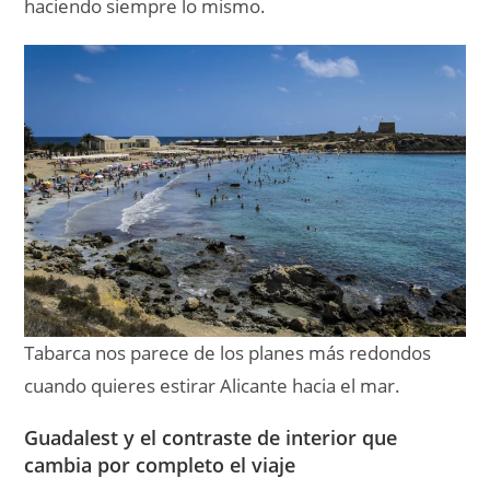
cuando quieres estirar Alicante hacia el mar.
Guadalest y el contraste de interior que
cambia por completo el viaje
La otra escapada que nos cuadra muchísimo es
Guadalest
. Aquí cambia todo: paisaje, ritmo, vistas
y sensación general. Si vienes con la idea de mar y
paseo urbano, llegar a esta parte del interior hace
que el viaje gane muchísimo más de lo que parece.
Nos gusta sobre todo porque mete un plan distinto
de verdad. Entre el entorno del embalse, el relieve
y la visita al pueblo, encaja muy bien cuando buscas
qué ver en Alicante y alrededores
y te apetece
que no todo sea costa.