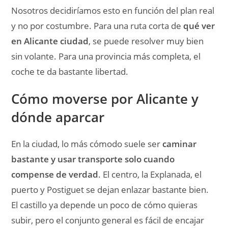
puerto y Postiguet se dejan enlazar bastante bien.
El castillo ya depende un poco de cómo quieras
subir, pero el conjunto general es fácil de encajar
sin demasiados cambios de plan.
Si llevas coche, nosotros intentaríamos no meterlo
en cada tramo. Aparcar una vez y resolver varias
horas andando suele dar mejor resultado que estar
entrando y saliendo todo el rato. Alicante se
disfruta bastante más así, con menos maniobra y
más paseo.
Dónde comer en Alicante
Aquí tiraríamos por la lógica más simple:
arroz,