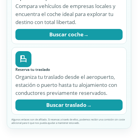
Algunos enlaces son de afiliado. Si reservas a través de ellos, podemos recibir una comisión sin coste
adicional para ti que nos pueda ayudar a mantener esta web.
Consejos prácticos para ver
Alicante y provincia
No intentes meter ciudad, playa e interior en
un solo día
. Alicante da mucho juego, pero
cuando se aprieta demasiado pierde gracia.
Empieza por el castillo
si quieres entender
rápido cómo se organiza la ciudad.
Deja tiempo para pasear sin objetivo
por la
Explanada y la zona del puerto, porque esa parte
suma bastante a la experiencia.
Si haces provincia, elige solo una gran