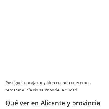
rematar el día sin salirnos de la ciudad.
Qué ver en Alicante y provincia
si tienes uno o dos días más
Tabarca para una escapada muy fácil de
recordar
Si puedes añadir un plan fuera de la ciudad,
nosotros miraríamos muy en serio
Tabarca
. Tiene
ese punto de isla cercana que hace ilusión sin
volverse un lío. El agua, el ambiente más tranquilo y
el cambio total respecto al centro de Alicante hacen
que encaje genial cuando buscas
qué ver en
Alicante y provincia
con algo de variedad.