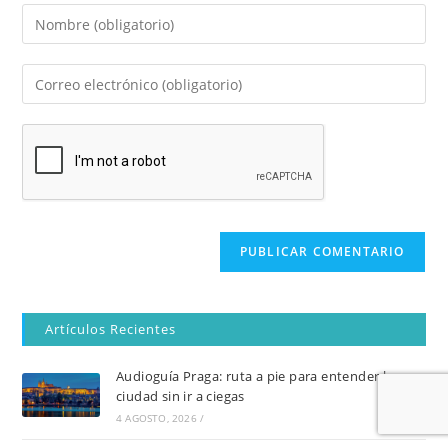
Audioguía Praga: ruta a pie para entender la
ciudad sin ir a ciegas
4 AGOSTO, 2026
/
Casco histórico de Frigiliana: ruta cultural por el
Barribarto, sus calles y miradores
27 JULIO, 2026
/
Los pueblos más bonitos de Cantabria: ruta fácil
para una escapada con encanto
24 JULIO, 2026
/
Audioguía gratis de Pompeya, con mapa
22 JULIO, 2026
/
Audioguías Destacadas
No se han encontrado entradas.