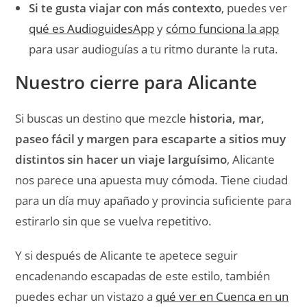
Y si después de Alicante te apetece seguir
encadenando escapadas de este estilo, también
puedes echar un vistazo a
qué ver en Cuenca en un
fin de semana
o entrar en las
audioguías gratis
para
seguir descubriendo destinos con más contexto. Y
si conoces especialmente bien tu ciudad, tu pueblo,
un museo o una ruta local, en AudioguidesApp
también puedes
crear tu propia audioguía gratis
para que otros viajeros la disfruten.
Preguntas frecuentes sobre qué
ver en Alicante y provincia
¿Merece la pena Alicante para una escapada
de dos o tres días?