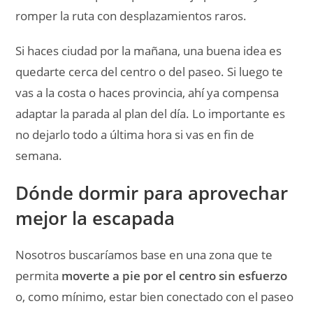
Nosotros buscaríamos base en una zona que te
permita
moverte a pie por el centro sin esfuerzo
o, como mínimo, estar bien conectado con el paseo
y la parte antigua. Cuando la escapada es corta,
ahorrar traslados se nota mucho más de lo que
parece.
Si el viaje va más orientado a provincia y playa,
también tiene sentido plantear una noche en otro
punto, pero para una primera vez Alicante ciudad
funciona muy bien como base.
Organiza tu viaje
Recursos útiles para preparar tu próxima
escapada.