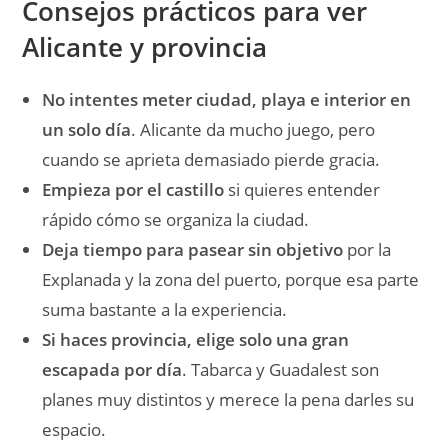
escapada por día
. Tabarca y Guadalest son
planes muy distintos y merece la pena darles su
espacio.
Si te gusta viajar con más contexto
, puedes ver
qué es AudioguidesApp
y
cómo funciona la app
para usar audioguías a tu ritmo durante la ruta.
Nuestro cierre para Alicante
Si buscas un destino que mezcle
historia, mar,
paseo fácil y margen para escaparte a sitios muy
distintos sin hacer un viaje larguísimo
, Alicante
nos parece una apuesta muy cómoda. Tiene ciudad
para un día muy apañado y provincia suficiente para
estirarlo sin que se vuelva repetitivo.