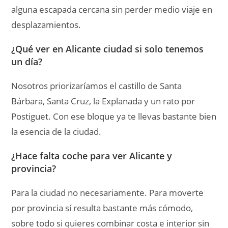
Para la ciudad no necesariamente. Para moverte
por provincia sí resulta bastante más cómodo,
sobre todo si quieres combinar costa e interior sin
depender tanto de horarios.
¿Qué plan elegiríamos antes, Tabarca o
Guadalest?
Depende del tipo de viaje. Si te apetece mar y
ambiente relajado, Tabarca. Si te va más el paisaje
de interior y cambiar totalmente de registro,
Guadalest. Nosotros los vemos súper
complementarios.
¿Dónde encaja mejor una audioguía en un
viaje por Alicante?