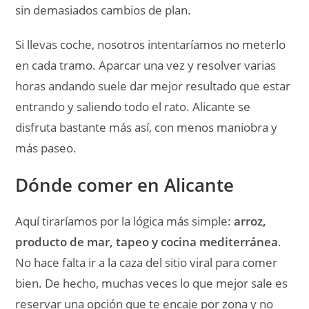
producto de mar, tapeo y cocina mediterránea
.
No hace falta ir a la caza del sitio viral para comer
bien. De hecho, muchas veces lo que mejor sale es
reservar una opción que te encaje por zona y no
romper la ruta con desplazamientos raros.
Si haces ciudad por la mañana, una buena idea es
quedarte cerca del centro o del paseo. Si luego te
vas a la costa o haces provincia, ahí ya compensa
adaptar la parada al plan del día. Lo importante es
no dejarlo todo a última hora si vas en fin de
semana.
Dónde dormir para aprovechar
mejor la escapada