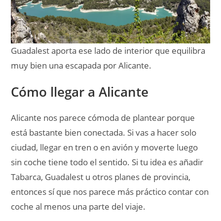
Tabarca, Guadalest u otros planes de provincia,
entonces sí que nos parece más práctico contar con
coche al menos una parte del viaje.
Nosotros decidiríamos esto en función del plan real
y no por costumbre. Para una ruta corta de
qué ver
en Alicante ciudad
, se puede resolver muy bien
sin volante. Para una provincia más completa, el
coche te da bastante libertad.
Cómo moverse por Alicante y
dónde aparcar
En la ciudad, lo más cómodo suele ser
caminar
bastante y usar transporte solo cuando
compense de verdad
. El centro, la Explanada, el