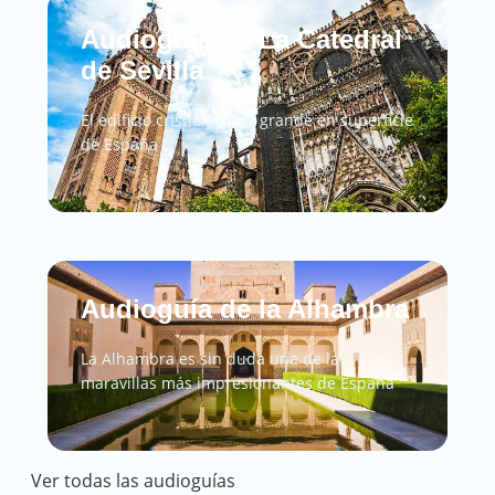
Audioguía de La Catedral
de Sevilla
El edificio cristiano más grande en superficie
de España
Audioguía de la Alhambra
La Alhambra es sin duda una de las
maravillas más impresionantes de España
Ver todas las audioguías