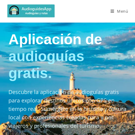
Menú
Aplicación de
audioguías
gratis.
Descubre la aplicación de audioguías gratis
para explorar destinos únicos con GPS en
tiempo real. Sumérgete en la historia y cultura
local con experiencias creadas para y por
viajeros y profesionales del turismo.