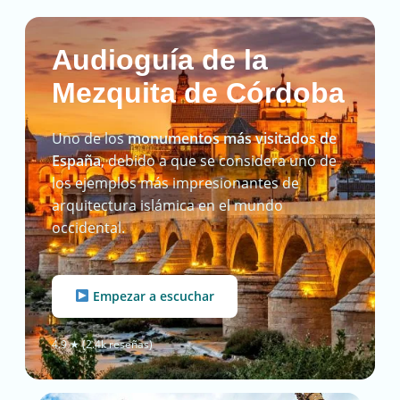
Audioguía de la
Mezquita de Córdoba
Uno de los
monumentos más visitados de
España
, debido a que se considera uno de
los ejemplos más impresionantes de
arquitectura islámica en el mundo
occidental.
Empezar a escuchar
4.9 ★ (2.4k reseñas)