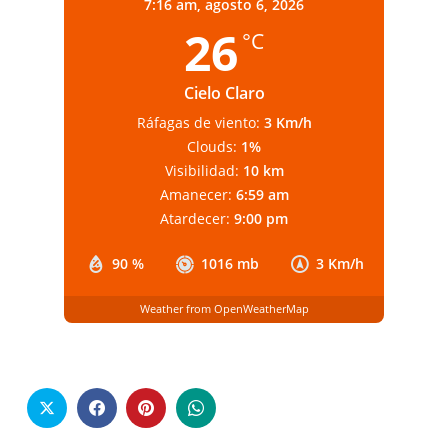
7:16 am,
agosto 6, 2026
26
°C
Cielo Claro
Ráfagas de viento:
3 Km/h
Clouds:
1%
Visibilidad:
10 km
Amanecer:
6:59 am
Atardecer:
9:00 pm
90 %
1016 mb
3 Km/h
Weather from OpenWeatherMap