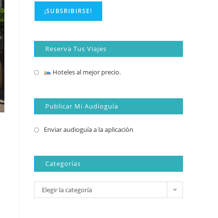
Reserva Tus Viajes
Hoteles al mejor precio.
Publicar Mi Audioguía
Enviar audioguía a la aplicación
Categorías
Elegir la categoría
e