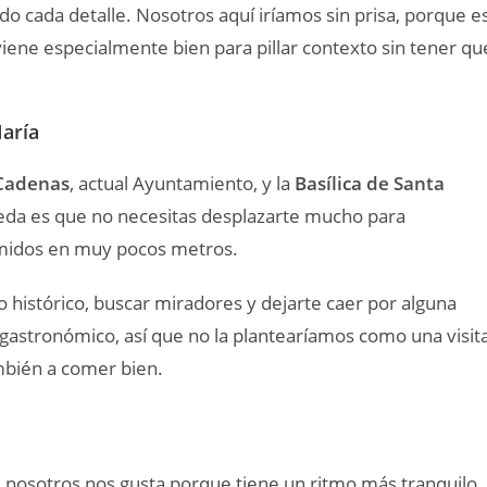
do cada detalle. Nosotros aquí iríamos sin prisa, porque e
iene especialmente bien para pillar contexto sin tener qu
María
 Cadenas
, actual Ayuntamiento, y la
Basílica de Santa
beda es que no necesitas desplazarte mucho para
rimidos en muy pocos metros.
 histórico, buscar miradores y dejarte caer por alguna
astronómico, así que no la plantearíamos como una visit
mbién a comer bien.
 nosotros nos gusta porque tiene un ritmo más tranquilo,