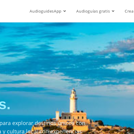
AudioguidesApp
Audioguías gratis
Crea
s.
 para explorar destinos únicos con
 y cultura local con experiencias