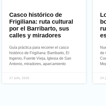
Casco histórico de
L
Frigiliana: ruta cultural
bo
por el Barribarto, sus
ru
calles y miradores
e
Guía práctica para recorrer el casco
Nue
histórico de Frigiliana: Barribarto, El
de 
Ingenio, Fuente Vieja, Iglesia de San
Com
Antonio, miradores, aparcamiento
Mog
27 julio, 2026
24 j