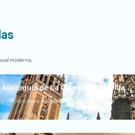
das
isual moderna.
Audioguía de La Catedral de Sevilla
El edificio cristiano más grande en superficie de España