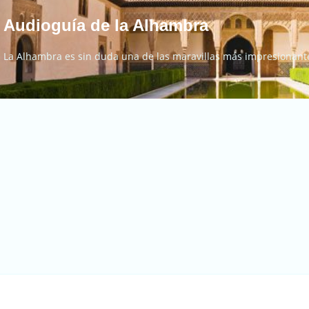
Audioguía de la Alhambra
La Alhambra es sin duda una de las maravillas más impresionant