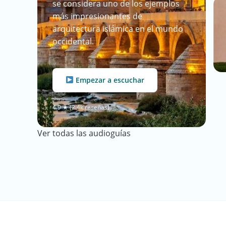
se considera uno de los ejemplos
más impresionantes de
arquitectura islámica en el mundo
occidental.
Empezar a escuchar
4.9 ★ (2.4k reseñas)
Ver todas las audioguías