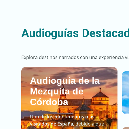
Audioguías Destaca
Explora destinos narrados con una experiencia v
Audioguía de la
Mezquita de
Córdoba
Uno de los
monumentos más
visitados de España
, debido a que