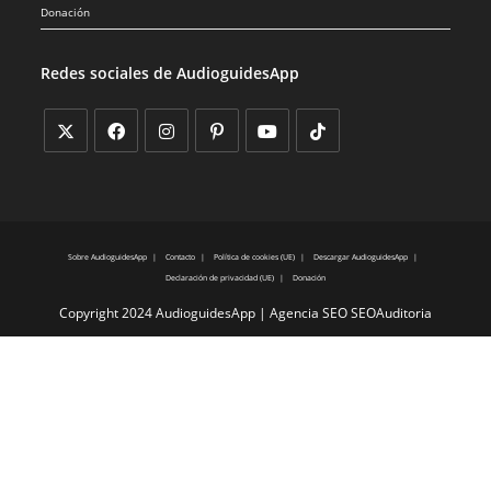
Donación
Redes sociales de AudioguidesApp
Sobre AudioguidesApp
Contacto
Política de cookies (UE)
Descargar AudioguidesApp
Declaración de privacidad (UE)
Donación
Copyright 2024 AudioguidesApp |
Agencia SEO SEOAuditoria